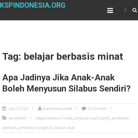
Skip
KSPINDONESIA.ORG
to
content
Tag: belajar berbasis minat
Apa Jadinya Jika Anak-Anak
Boleh Menyusun Silabus Sendiri?
July 3, 2025
kspindonesiaor88
0 Comment
,
,
pendidikan
belajar berbasis minat
kurikulum partisipatif
pendidikan
,
,
alternatif
pendidikan progresif
silabus anak