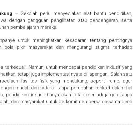
ukung
– Sekolah perlu menyediakan alat bantu pendidikan,
iswa dengan gangguan penglihatan atau pendengaran, serta
uhan pembelajaran mereka.
anye untuk meningkatkan kesadaran tentang pentingnya
h pola pikir masyarakat dan mengurangi stigma terhadap
pa terkecuali. Namun, untuk mencapai pendidikan inklusif yang
hatikan, tetapi juga implementasi nyata di lapangan. Salah satu
sediaan fasilitas fisik yang mendukung, seperti ramp, agar
dengan mudah dan setara. Tanpa perubahan konkret dalam hal
am, pendidikan inklusif hanya akan tetap menjadi jargon tanpa
sekolah, dan masyarakat untuk berkomitmen bersama-sama demi