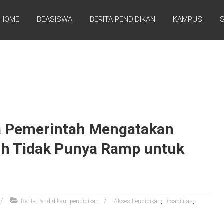
HOME
BEASISWA
BERITA PENDIDIKAN
KAMPUS
ika Pemerintah Mengatakan
sih Tidak Punya Ramp untuk
,
,
,
Berita Pendidikan
pendidikan
Akses Pendidikan
Disabilitas