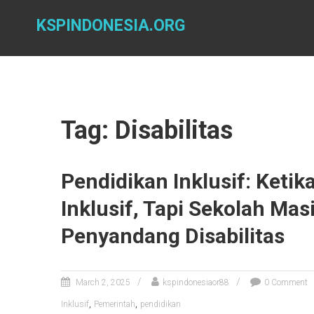
Skip
to
KSPINDONESIA.ORG
content
Tag: Disabilitas
Pendidikan Inklusif: Ket
Inklusif, Tapi Sekolah Ma
Penyandang Disabilitas
March 2, 2025
kspindonesiaor88
0 Comment
,
,
Inklusif
Pemerintah
pendidikan