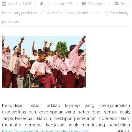
March 2, 2025
kspindonesiaor88
0 Comment
Berita
,
,
,
,
,
Pendidikan
pendidikan
Akses Pendidikan
Disabilitas
Inklusif
Pemerintah
pendidikan
Pendidikan inklusif adalah konsep yang mengutamakan
aksesibilitas dan kesempatan yang setara bagi semua anak,
tanpa terkecuali. Namun, meskipun pemerintah Indonesia telah
mengatur berbagai kebijakan untuk mendukung pendidikan
https://www.restaurant-leborddeplage.com/
inklusif,