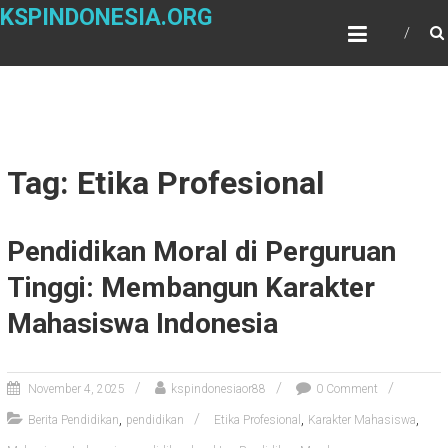
Skip
KSPINDONESIA.ORG
to
content
Tag: Etika Profesional
Pendidikan Moral di Perguruan
Tinggi: Membangun Karakter
Mahasiswa Indonesia
November 4, 2025
kspindonesiaor88
0 Comment
,
,
,
Berita Pendidikan
pendidikan
Etika Profesional
Karakter Mahasiswa