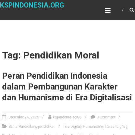
Skip
KSPINDONESIA.ORG
to
content
Tag: Pendidikan Moral
Peran Pendidikan Indonesia
dalam Pembangunan Karakter
dan Humanisme di Era Digitalisasi
December 24, 2025
kspindonesiaor88
0 Comment
,
,
,
,
Berita Pendidikan
pendidikan
Era Digital
Humanisme
literasi digital