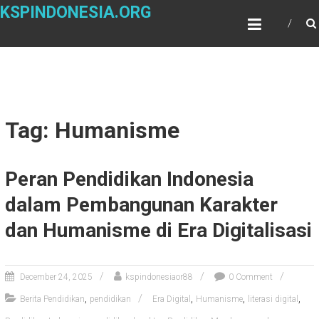
Skip
KSPINDONESIA.ORG
to
content
Tag: Humanisme
Peran Pendidikan Indonesia
dalam Pembangunan Karakter
dan Humanisme di Era Digitalisasi
December 24, 2025
kspindonesiaor88
0 Comment
,
,
,
,
Berita Pendidikan
pendidikan
Era Digital
Humanisme
literasi digital