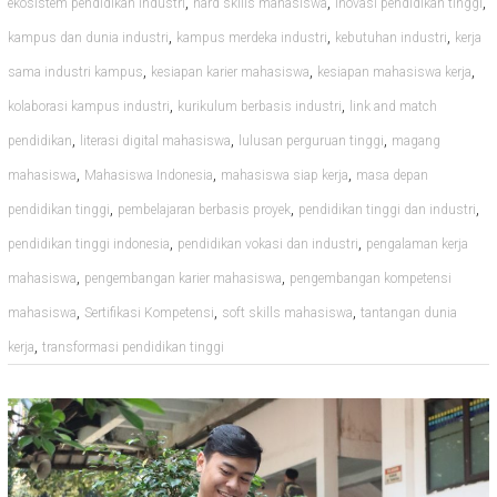
,
,
,
ekosistem pendidikan industri
hard skills mahasiswa
inovasi pendidikan tinggi
,
,
,
kampus dan dunia industri
kampus merdeka industri
kebutuhan industri
kerja
,
,
,
sama industri kampus
kesiapan karier mahasiswa
kesiapan mahasiswa kerja
,
,
kolaborasi kampus industri
kurikulum berbasis industri
link and match
,
,
,
pendidikan
literasi digital mahasiswa
lulusan perguruan tinggi
magang
,
,
,
mahasiswa
Mahasiswa Indonesia
mahasiswa siap kerja
masa depan
,
,
,
pendidikan tinggi
pembelajaran berbasis proyek
pendidikan tinggi dan industri
,
,
pendidikan tinggi indonesia
pendidikan vokasi dan industri
pengalaman kerja
,
,
mahasiswa
pengembangan karier mahasiswa
pengembangan kompetensi
,
,
,
mahasiswa
Sertifikasi Kompetensi
soft skills mahasiswa
tantangan dunia
,
kerja
transformasi pendidikan tinggi