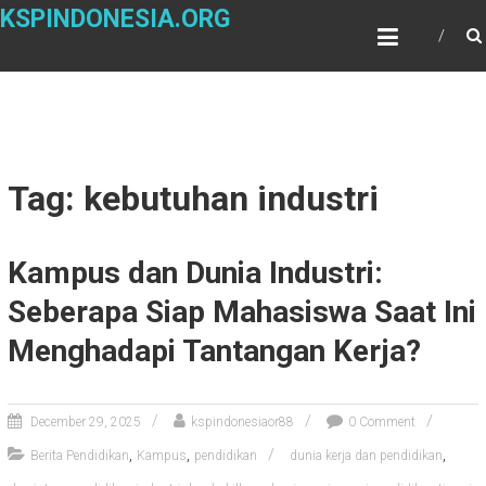
Skip
KSPINDONESIA.ORG
to
content
Tag: kebutuhan industri
Kampus dan Dunia Industri:
Seberapa Siap Mahasiswa Saat Ini
Menghadapi Tantangan Kerja?
December 29, 2025
kspindonesiaor88
0 Comment
,
,
,
Berita Pendidikan
Kampus
pendidikan
dunia kerja dan pendidikan