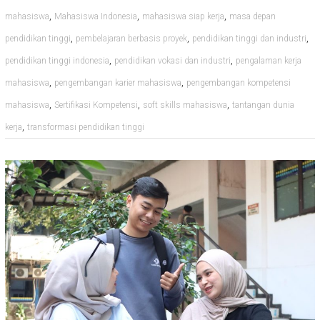
,
,
,
mahasiswa
Mahasiswa Indonesia
mahasiswa siap kerja
masa depan
,
,
,
pendidikan tinggi
pembelajaran berbasis proyek
pendidikan tinggi dan industri
,
,
pendidikan tinggi indonesia
pendidikan vokasi dan industri
pengalaman kerja
,
,
mahasiswa
pengembangan karier mahasiswa
pengembangan kompetensi
,
,
,
mahasiswa
Sertifikasi Kompetensi
soft skills mahasiswa
tantangan dunia
,
kerja
transformasi pendidikan tinggi