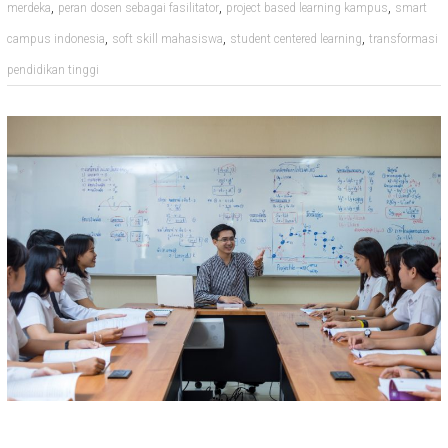
,
,
,
merdeka
peran dosen sebagai fasilitator
project based learning kampus
smart
,
,
,
campus indonesia
soft skill mahasiswa
student centered learning
transformasi
pendidikan tinggi