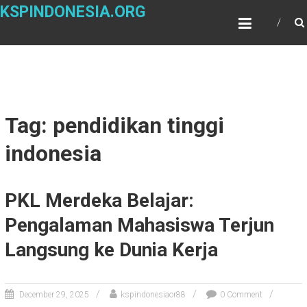
Skip
KSPINDONESIA.ORG
to
content
Tag: pendidikan tinggi
indonesia
PKL Merdeka Belajar:
Pengalaman Mahasiswa Terjun
Langsung ke Dunia Kerja
December 29, 2025
kspindonesiaor88
0 Comment