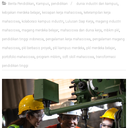
,
,
,
Berita Pendidikan
Kampus
pendidikan
dunia industri dan kampus
,
,
kebijakan merdeka belajar
kesiapan kerja mahasiswa
keterampilan kerja
,
,
,
mahasiswa
kolaborasi kampus industri
Lulusan Siap Kerja
magang industri
,
,
,
,
mahasiswa
magang merdeka belajar
mahasiswa dan dunia kerja
mbkm pkl
,
,
pendidikan tinggi indonesia
pengalaman kerja mahasiswa
pengalaman magang
,
,
,
,
mahasiswa
pkl berbasis proyek
pkl kampus merdeka
pkl merdeka belajar
,
,
,
portofolio mahasiswa
program mbkm
soft skill mahasiswa
transformasi
pendidikan tinggi