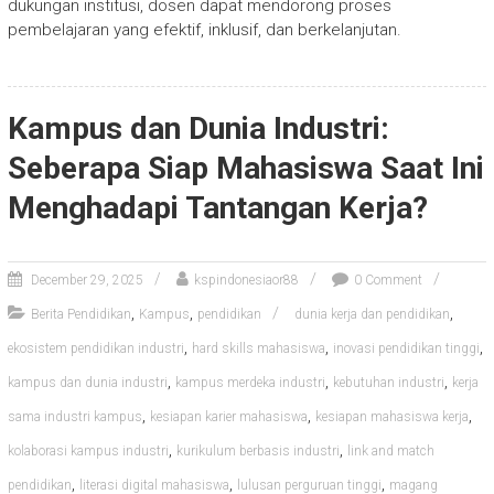
dukungan institusi, dosen dapat mendorong proses
pembelajaran yang efektif, inklusif, dan berkelanjutan.
Kampus dan Dunia Industri:
Seberapa Siap Mahasiswa Saat Ini
Menghadapi Tantangan Kerja?
December 29, 2025
kspindonesiaor88
0 Comment
,
,
,
Berita Pendidikan
Kampus
pendidikan
dunia kerja dan pendidikan
,
,
,
ekosistem pendidikan industri
hard skills mahasiswa
inovasi pendidikan tinggi
,
,
,
kampus dan dunia industri
kampus merdeka industri
kebutuhan industri
kerja
,
,
,
sama industri kampus
kesiapan karier mahasiswa
kesiapan mahasiswa kerja
,
,
kolaborasi kampus industri
kurikulum berbasis industri
link and match
,
,
,
pendidikan
literasi digital mahasiswa
lulusan perguruan tinggi
magang