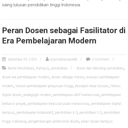
saing lulusan pendidikan tinggi Indonesia.
Peran Dosen sebagai Fasilitator di
Era Pembelajaran Modern
December 29, 2025
kspindonesiaor88
0 Comment
,
,
,
Berita Pendidikan
Kampus
pendidikan
dosen dan teknologi pendidikan
,
,
dosen era pembelajaran modern
dosen sebagai mentor
evaluasi pembelajaran
,
,
,
modern
inovasi pembelajaran perguruan tinggi
kesiapan kerja lulusan
literasi
,
,
,
digital dosen
pedagogik modern
pembelajaran aktif mahasiswa
pembelajaran
,
,
berbasis proyek
pembelajaran berpusat pada mahasiswa
pembelajaran digital
,
,
,
,
kampus
pembelajaran kolaboratif
pendidikan 4.0
pendidikan 5.0
pendidikan
,
,
tinggi indonesia
pengembangan profesional dosen
peran dosen kampus