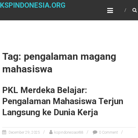
Skip
KSPINDONESIA.ORG
to
content
Tag: pengalaman magang
mahasiswa
PKL Merdeka Belajar:
Pengalaman Mahasiswa Terjun
Langsung ke Dunia Kerja
December 29, 2025
kspindonesiaor88
0 Comment