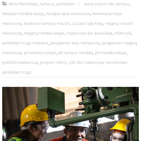
,
,
,
Berita Pendidikan
Kampus
pendidikan
dunia industri dan kampus
,
,
kebijakan merdeka belajar
kesiapan kerja mahasiswa
keterampilan kerja
,
,
,
mahasiswa
kolaborasi kampus industri
Lulusan Siap Kerja
magang industri
,
,
,
,
mahasiswa
magang merdeka belajar
mahasiswa dan dunia kerja
mbkm pkl
,
,
pendidikan tinggi indonesia
pengalaman kerja mahasiswa
pengalaman magang
,
,
,
,
mahasiswa
pkl berbasis proyek
pkl kampus merdeka
pkl merdeka belajar
,
,
,
portofolio mahasiswa
program mbkm
soft skill mahasiswa
transformasi
pendidikan tinggi