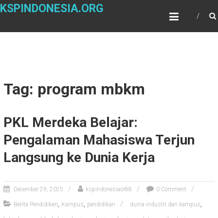
Skip
KSPINDONESIA.ORG
to
content
Tag: program mbkm
PKL Merdeka Belajar:
Pengalaman Mahasiswa Terjun
Langsung ke Dunia Kerja
December 29, 2025
kspindonesiaor88
0 Comment
,
,
,
Berita Pendidikan
Kampus
pendidikan
dunia industri dan kampus