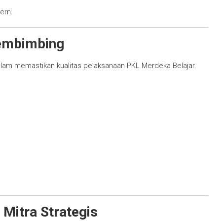
ern.
embimbing
am memastikan kualitas pelaksanaan PKL Merdeka Belajar.
 Mitra Strategis