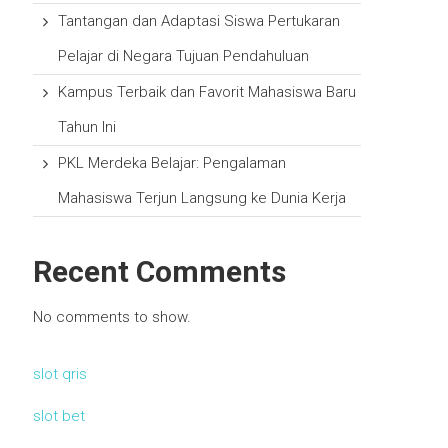
Tantangan dan Adaptasi Siswa Pertukaran
Pelajar di Negara Tujuan Pendahuluan
Kampus Terbaik dan Favorit Mahasiswa Baru
Tahun Ini
PKL Merdeka Belajar: Pengalaman
Mahasiswa Terjun Langsung ke Dunia Kerja
Recent Comments
No comments to show.
slot qris
slot bet