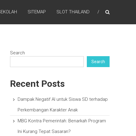
SEKOLAH
SITEMAP
SLOT THAILAND
Search
Search
Recent Posts
Dampak Negatif AI untuk Siswa SD terhadap
Perkembangan Karakter Anak
MBG Kontra Pemerintah: Benarkah Program
Ini Kurang Tepat Sasaran?