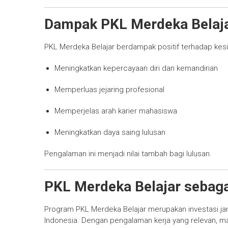
Dampak PKL Merdeka Belaja
PKL Merdeka Belajar berdampak positif terhadap kesia
Meningkatkan kepercayaan diri dan kemandirian
Memperluas jejaring profesional
Memperjelas arah karier mahasiswa
Meningkatkan daya saing lulusan
Pengalaman ini menjadi nilai tambah bagi lulusan.
PKL Merdeka Belajar sebaga
Program PKL Merdeka Belajar merupakan investasi 
Indonesia. Dengan pengalaman kerja yang relevan, m