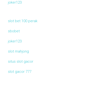
joker123
slot bet 100 perak
sbobet
joker123
slot mahjong
situs slot gacor
slot gacor 777