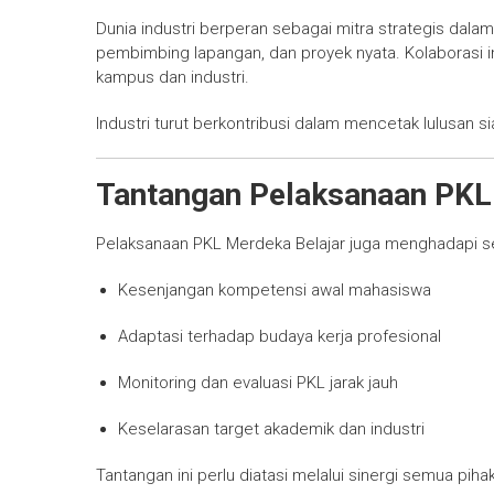
Dunia industri berperan sebagai mitra strategis dal
pembimbing lapangan, dan proyek nyata. Kolaborasi 
kampus dan industri.
Industri turut berkontribusi dalam mencetak lulusan si
Tantangan Pelaksanaan PKL
Pelaksanaan PKL Merdeka Belajar juga menghadapi se
Kesenjangan kompetensi awal mahasiswa
Adaptasi terhadap budaya kerja profesional
Monitoring dan evaluasi PKL jarak jauh
Keselarasan target akademik dan industri
Tantangan ini perlu diatasi melalui sinergi semua pihak