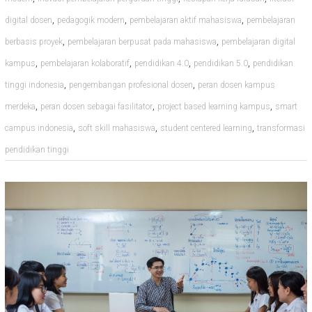
,
,
,
digital dosen
pedagogik modern
pembelajaran aktif mahasiswa
pembelajaran
,
,
berbasis proyek
pembelajaran berpusat pada mahasiswa
pembelajaran digital
,
,
,
,
kampus
pembelajaran kolaboratif
pendidikan 4.0
pendidikan 5.0
pendidikan
,
,
tinggi indonesia
pengembangan profesional dosen
peran dosen kampus
,
,
,
merdeka
peran dosen sebagai fasilitator
project based learning kampus
smart
,
,
,
campus indonesia
soft skill mahasiswa
student centered learning
transformasi
pendidikan tinggi