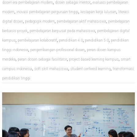
,
,
dosen era pembelajaran modern
dosen sebagai mentor
evaluasi pembelajaran
,
,
,
modern
inovasi pembelajaran perguruan tinggi
kesiapan kerja lulusan
literasi
,
,
,
digital dosen
pedagogik modern
pembelajaran aktif mahasiswa
pembelajaran
,
,
berbasis proyek
pembelajaran berpusat pada mahasiswa
pembelajaran digital
,
,
,
,
kampus
pembelajaran kolaboratif
pendidikan 4.0
pendidikan 5.0
pendidikan
,
,
tinggi indonesia
pengembangan profesional dosen
peran dosen kampus
,
,
,
merdeka
peran dosen sebagai fasilitator
project based learning kampus
smart
,
,
,
campus indonesia
soft skill mahasiswa
student centered learning
transformasi
pendidikan tinggi