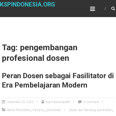
Skip
KSPINDONESIA.ORG
to
content
Tag: pengembangan
profesional dosen
Peran Dosen sebagai Fasilitator di
Era Pembelajaran Modern
December 29, 2025
kspindonesiaor88
0 Comment
,
,
,
Berita Pendidikan
Kampus
pendidikan
dosen dan teknologi pendidikan