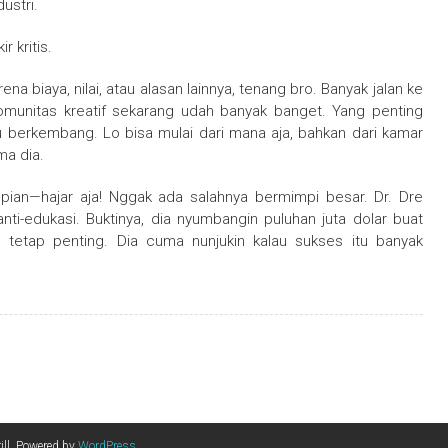
ustri.
r kritis.
 biaya, nilai, atau alasan lainnya, tenang bro. Banyak jalan ke
omunitas kreatif sekarang udah banyak banget. Yang penting
u berkembang. Lo bisa mulai dari mana aja, bahkan dari kamar
ma dia.
pian—hajar aja! Nggak ada salahnya bermimpi besar. Dr. Dre
nti-edukasi. Buktinya, dia nyumbangin puluhan juta dolar buat
tetap penting. Dia cuma nunjukin kalau sukses itu banyak
ll. Powered by
WordPress
.