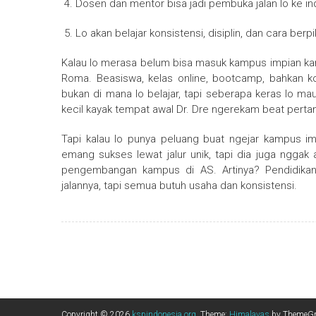
Dosen dan mentor bisa jadi pembuka jalan lo ke ind
Lo akan belajar konsistensi, disiplin, dan cara berpiki
Kalau lo merasa belum bisa masuk kampus impian karena
Roma. Beasiswa, kelas online, bootcamp, bahkan k
bukan di mana lo belajar, tapi seberapa keras lo ma
kecil kayak tempat awal Dr. Dre ngerekam beat perta
Tapi kalau lo punya peluang buat ngejar kampus im
emang sukses lewat jalur unik, tapi dia juga nggak a
pengembangan kampus di AS. Artinya? Pendidikan 
jalannya, tapi semua butuh usaha dan konsistensi.
Copyright © 2026
kspindonesia.org
. Theme:
Himalayas
by ThemeGri