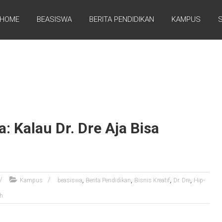
HOME
BEASISWA
BERITA PENDIDIKAN
KAMPUS
 Kalau Dr. Dre Aja Bisa
,
,
,
,
Kampus
beasiswa
Berita Pendidikan
Bisnis Kreatif
Dr. Dre
Hip-
ah