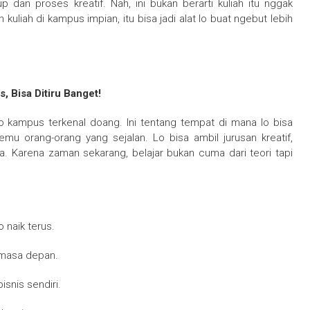
p dan proses kreatif. Nah, ini bukan berarti kuliah itu nggak
kuliah di kampus impian, itu bisa jadi alat lo buat ngebut lebih
, Bisa Ditiru Banget!
kampus terkenal doang. Ini tentang tempat di mana lo bisa
emu orang-orang yang sejalan. Lo bisa ambil jurusan kreatif,
ka. Karena zaman sekarang, belajar bukan cuma dari teori tapi
 naik terus.
i masa depan.
snis sendiri.