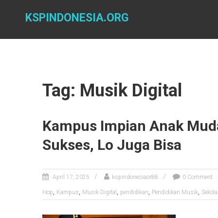
Skip
to
KSPINDONESIA.ORG
content
Tag: Musik Digital
Kampus Impian Anak Muda:
Sukses, Lo Juga Bisa
April 17, 2025
kspindonesiaor88
0 Comment
,
,
,
,
,
Hop
Kampus
Musik Digital
pendidikan
Pendidikan Musik
Sekol