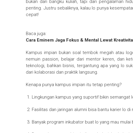
bukan dari bangku kuliah, tapi dari pengalaman hidu
penting. Justru sebaliknya, kalau lo punya kesempatan 
cepat!
Baca juga:
Cara Eminem Jaga Fokus & Mental Lewat Kreativitas
Kampus impian bukan soal tembok megah atau logo 
nemuin passion, belajar dari mentor keren, dan ket
teknologi, bahkan bisnis, tergantung apa yang lo su
dari kolaborasi dan praktik langsung.
Kenapa punya kampus impian itu tetap penting?
Lingkungan kampus yang suportif bikin semangat lo
Fasilitas dan jaringan alumni bisa bantu karier lo d
Banyak program inkubator buat lo yang mau mulai bi