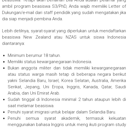
beasiswa. Tetapi akan berlainan bila Anda adalah pelamar yang
ambil program beasiswa S3/PhD, Anda wajib memiliki Letter of
Dukungan/e-mail dari staff pendidik yang sudah mengatakan jika
dia siap menjadi pembina Anda.
Lebih detilnya, syarat-syarat yang diperlukan untuk mendaftarkan
beasiswa New Zealand atau NZAS untuk siswa Indonesia
diantaranya:
Minimum berumur 18 tahun.
Memiliki status kewarganegaraan Indonesia.
Bukan anggota militer dan tidak memiliki kewarganegaraan
atau status warga masih tetap di beberapa negara berikut
yakni Selandia Baru, Israel, Korea Selatan, Australia, Amerika
Serikat, Jepang, Uni Eropa, Inggris, Kanada, Qatar, Saudi
Arabia, dan Uni Emirat Arab.
Sudah tinggal di Indonesia minimal 2 tahun ataupun lebih di
saat melamar beasiswa.
Penuhi syarat imigrasi untuk belajar dalam Selandia Baru.
Penuhi semua syarat akademik, termasuk kekuatan
menggunakan bahasa Inggris untuk meng ikuti program study