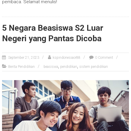
pembaca. Selamat menulis!
5 Negara Beasiswa S2 Luar
Negeri yang Pantas Dicoba
September 21, 2023
kspindonesiaor88
0 Comment
,
,
Berita Pendidikan
beasiswa
pendidikan
sistem pendidikan