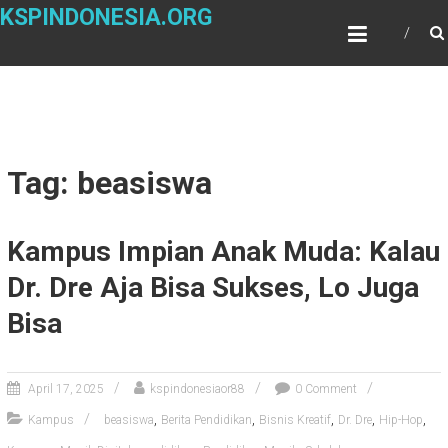
Skip
KSPINDONESIA.ORG
to
content
Tag: beasiswa
Kampus Impian Anak Muda: Kalau
Dr. Dre Aja Bisa Sukses, Lo Juga
Bisa
April 17, 2025
kspindonesiaor88
0 Comment
,
,
,
,
,
Kampus
beasiswa
Berita Pendidikan
Bisnis Kreatif
Dr. Dre
Hip-Hop