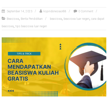
September 14, 2023
kspindonesiaor88
0 Comment
,
,
,
Beasiswa
Berita Pendidikan
beasiswa
beasiswa luar negeri
cara dapat
,
beasiswa
tips beasiswa luar negeri