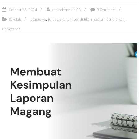
October 28, 2024
kspindonesiaor88
0 Comment
,
,
,
,
Sekolah
beasiswa
jurusan kuliah
pendidikan
sistem pendidikan
universitas