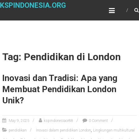
Skip
KSPINDONESIA.ORG
to
content
Tag: Pendidikan di London
Inovasi dan Tradisi: Apa yang
Membuat Pendidikan London
Unik?
May 9, 2025
kspindonesiaor88
0 Comment
,
pendidikan
Inovasi dalam pendidikan London
Lingkungan multikultural