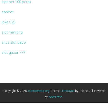
slot bet 100 perak
sbobet
joker123
slot mahjong
situs slot gacor
slot gacor 777
Copyright © 2026
kspindonesia.org
. Theme:
Himalayas
by ThemeGrill. Powered
by
WordPress
.