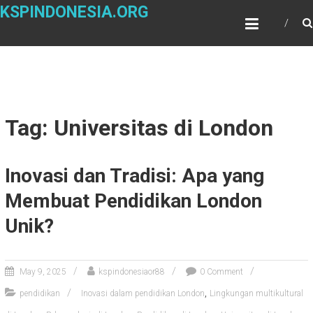
Skip
KSPINDONESIA.ORG
to
content
Tag: Universitas di London
Inovasi dan Tradisi: Apa yang
Membuat Pendidikan London
Unik?
May 9, 2025
kspindonesiaor88
0 Comment
,
pendidikan
Inovasi dalam pendidikan London
Lingkungan multikultural