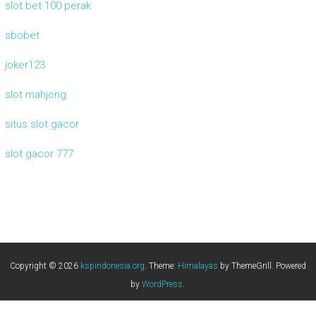
slot bet 100 perak
sbobet
joker123
slot mahjong
situs slot gacor
slot gacor 777
Copyright © 2026
kspindonesia.org
. Theme:
Himalayas
by ThemeGrill. Powered
by
WordPress
.