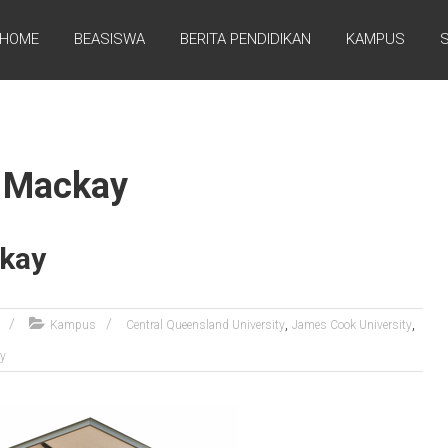
HOME
BEASISWA
BERITA PENDIDIKAN
KAMPUS
i Mackay
ckay
,
,
Kampus
Central Queensland University
James Cook University
ay