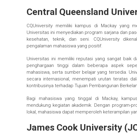
Central Queensland Univer
CQUniversity memiliki kampus di Mackay yang me
Universitas ini menyediakan program sarjana dan pasc
kesehatan, teknik, dan seni. CQUniversity dike
pengalaman mahasiswa yang positif.
Universitas ini memiliki reputasi yang sangat baik 
penghargaan tinggi dalam beberapa aspek seper
mahasiswa, serta sumber belajar yang tersedia. Univ
secara internasional, menempati urutan teratas da
kontribusinya terhadap Tujuan Pembangunan Berkelan
Bagi mahasiswa yang tinggal di Mackay, kampus
mendukung kegiatan akademik. Dengan program-pro
lokal, mahasiswa dapat memperoleh keterampilan yang
James Cook University (J