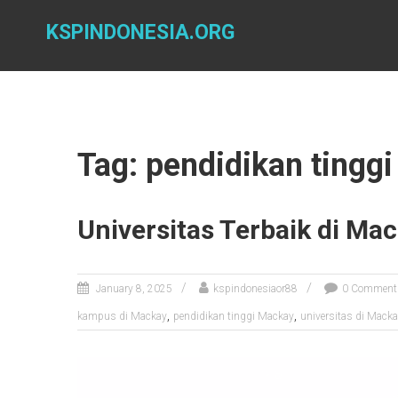
Skip
to
KSPINDONESIA.ORG
content
Tag: pendidikan tingg
Universitas Terbaik di Ma
January 8, 2025
kspindonesiaor88
0 Comment
,
,
kampus di Mackay
pendidikan tinggi Mackay
universitas di Mack