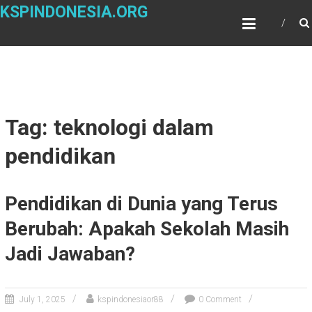
Skip
KSPINDONESIA.ORG
to
content
Tag: teknologi dalam
pendidikan
Pendidikan di Dunia yang Terus
Berubah: Apakah Sekolah Masih
Jadi Jawaban?
July 1, 2025
kspindonesiaor88
0 Comment