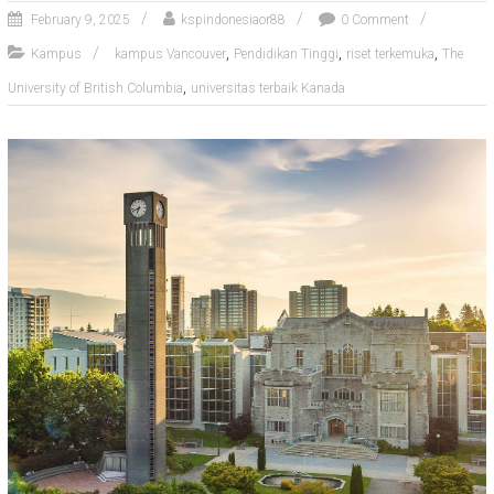
February 9, 2025
kspindonesiaor88
0 Comment
,
,
,
Kampus
kampus Vancouver
Pendidikan Tinggi
riset terkemuka
The
,
University of British Columbia
universitas terbaik Kanada