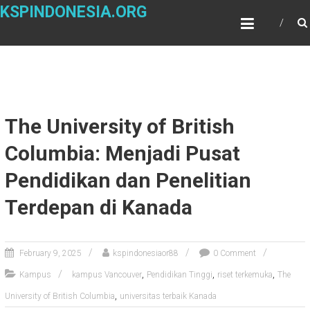
Skip
KSPINDONESIA.ORG
to
content
The University of British
Columbia: Menjadi Pusat
Pendidikan dan Penelitian
Terdepan di Kanada
February 9, 2025
kspindonesiaor88
0 Comment
,
,
,
Kampus
kampus Vancouver
Pendidikan Tinggi
riset terkemuka
The
,
University of British Columbia
universitas terbaik Kanada