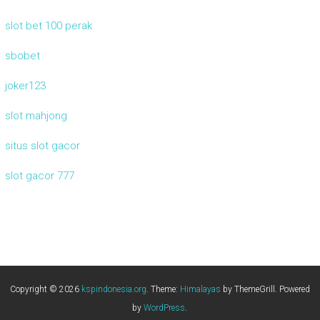
slot bet 100 perak
sbobet
joker123
slot mahjong
situs slot gacor
slot gacor 777
Copyright © 2026
kspindonesia.org
. Theme:
Himalayas
by ThemeGrill. Powered
by
WordPress
.