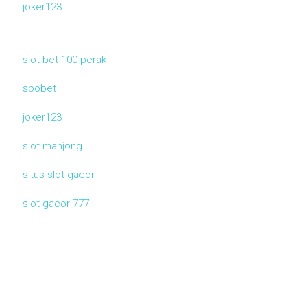
joker123
slot bet 100 perak
sbobet
joker123
slot mahjong
situs slot gacor
slot gacor 777