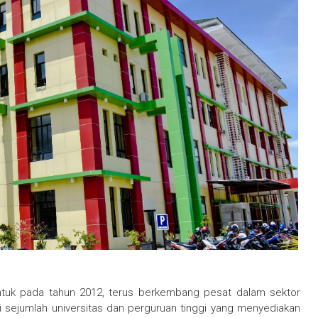
entuk pada tahun 2012, terus berkembang pesat dalam sektor
i sejumlah universitas dan perguruan tinggi yang menyediakan