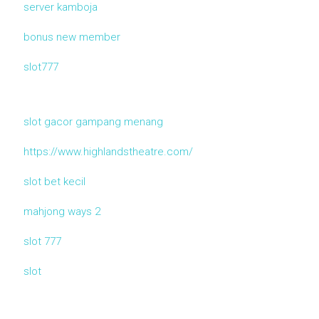
server kamboja
bonus new member
slot777
slot gacor gampang menang
https://www.highlandstheatre.com/
slot bet kecil
mahjong ways 2
slot 777
slot