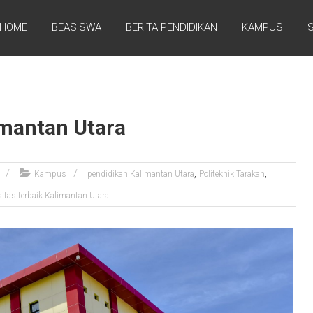
HOME
BEASISWA
BERITA PENDIDIKAN
KAMPUS
imantan Utara
,
,
Kampus
pendidikan Kalimantan Utara
Politeknik Tarakan
sitas terbaik Kalimantan Utara