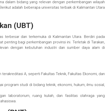
tama dalam bidang yang relevan dengan perkembangan wilayah
. Berikut adalah beberapa universitas terbaik di Kalimantan Utara
akan (UBT)
as terbesar dan terkemuka di Kalimantan Utara. Berdiri pada
 penting bagi perkembangan provinsi ini. Terletak di Tarakan,
evan dengan kebutuhan industri dan sumber daya alam di
 terakreditasi A, seperti Fakultas Teknik, Fakultas Ekonomi, dan
 program studi di bidang teknik, ekonomi, hukum, ilmu sosial,
n laboratorium, ruang kuliah, dan fasilitas olahraga yang
ahasiswa.