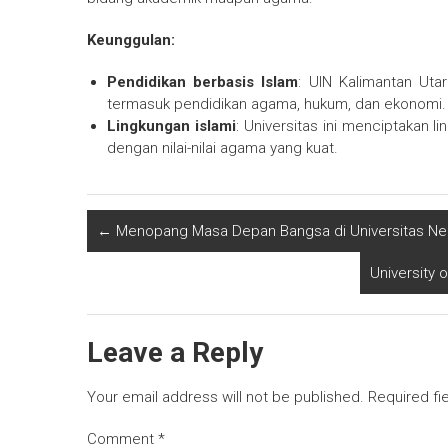
Keunggulan:
Pendidikan berbasis Islam
: UIN Kalimantan Uta
termasuk pendidikan agama, hukum, dan ekonomi.
Lingkungan islami
: Universitas ini menciptakan
dengan nilai-nilai agama yang kuat.
←
Menopang Masa Depan Bangsa di Universitas Neg
University 
Leave a Reply
Your email address will not be published.
Required fi
Comment
*