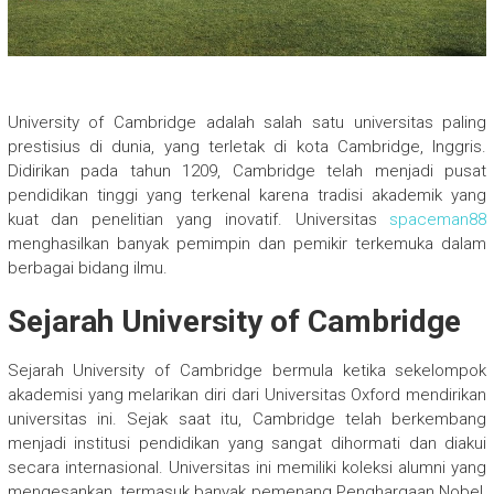
University of Cambridge adalah salah satu universitas paling
prestisius di dunia, yang terletak di kota Cambridge, Inggris.
Didirikan pada tahun 1209, Cambridge telah menjadi pusat
pendidikan tinggi yang terkenal karena tradisi akademik yang
kuat dan penelitian yang inovatif. Universitas
spaceman88
menghasilkan banyak pemimpin dan pemikir terkemuka dalam
berbagai bidang ilmu.
Sejarah University of Cambridge
Sejarah University of Cambridge bermula ketika sekelompok
akademisi yang melarikan diri dari Universitas Oxford mendirikan
universitas ini. Sejak saat itu, Cambridge telah berkembang
menjadi institusi pendidikan yang sangat dihormati dan diakui
secara internasional. Universitas ini memiliki koleksi alumni yang
mengesankan, termasuk banyak pemenang Penghargaan Nobel,