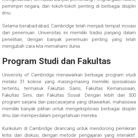
pemimpin negara, dan tokoh-tokoh penting di berbagai disiplin
ilmu.
Selama berabad-abad, Cambridge telah menjadi tempat inovasi
dan penemuan. Universitas ini memiliki tradisi panjang dalam
penelitian, dengan banyak penemuan penting yang telah
mengubah cara kita memahami dunia.
Program Studi dan Fakultas
University of Cambridge menawarkan berbagai program studi
melalui 31 kolese yang masing-masing memiliki spesialisasi
tertentu, termasuk Fakultas Sains, Fakultas Kemanusiaan,
Fakultas Seni, dan Fakultas Sosial. Dengan lebih dari 300
program sarjana dan pascasarjana yang ditawarkan, mahasiswa
memiliki banyak pilihan untuk mengeksplorasi berbagai disiplin
ilmu dan memperdalam pengetahuan mereka.
Kurikulum di Cambridge dirancang untuk mendorong pemikiran
kritis dan diskusi, dengan metode pengajaran yang interaktif.