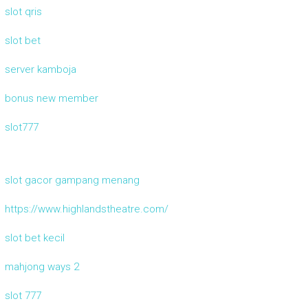
slot qris
slot bet
server kamboja
bonus new member
slot777
slot gacor gampang menang
https://www.highlandstheatre.com/
slot bet kecil
mahjong ways 2
slot 777