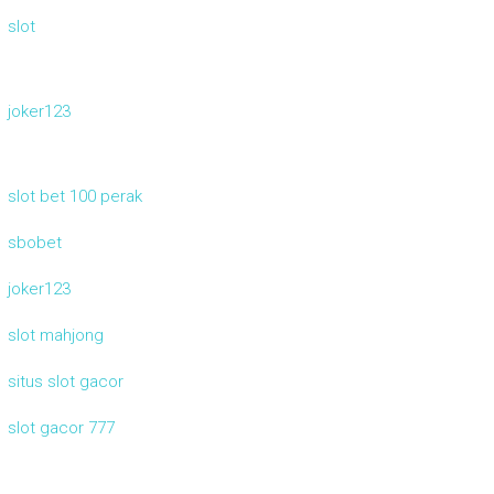
slot
joker123
slot bet 100 perak
sbobet
joker123
slot mahjong
situs slot gacor
slot gacor 777