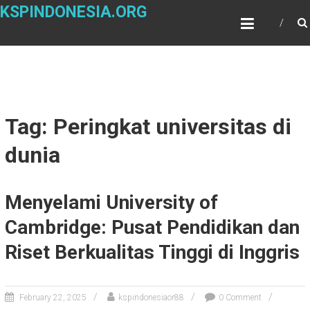
Skip
KSPINDONESIA.ORG
to
content
Tag: Peringkat universitas di
dunia
Menyelami University of
Cambridge: Pusat Pendidikan dan
Riset Berkualitas Tinggi di Inggris
February 22, 2025
kspindonesiaor88
0 Comment