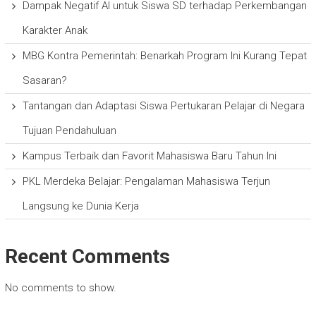
Dampak Negatif AI untuk Siswa SD terhadap Perkembangan
Karakter Anak
MBG Kontra Pemerintah: Benarkah Program Ini Kurang Tepat
Sasaran?
Tantangan dan Adaptasi Siswa Pertukaran Pelajar di Negara
Tujuan Pendahuluan
Kampus Terbaik dan Favorit Mahasiswa Baru Tahun Ini
PKL Merdeka Belajar: Pengalaman Mahasiswa Terjun
Langsung ke Dunia Kerja
Recent Comments
No comments to show.