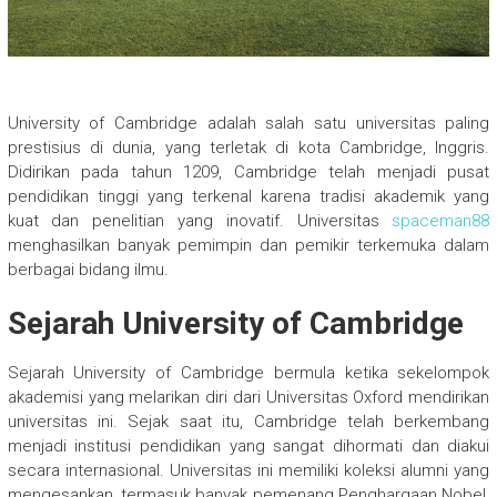
University of Cambridge adalah salah satu universitas paling
prestisius di dunia, yang terletak di kota Cambridge, Inggris.
Didirikan pada tahun 1209, Cambridge telah menjadi pusat
pendidikan tinggi yang terkenal karena tradisi akademik yang
kuat dan penelitian yang inovatif. Universitas
spaceman88
menghasilkan banyak pemimpin dan pemikir terkemuka dalam
berbagai bidang ilmu.
Sejarah University of Cambridge
Sejarah University of Cambridge bermula ketika sekelompok
akademisi yang melarikan diri dari Universitas Oxford mendirikan
universitas ini. Sejak saat itu, Cambridge telah berkembang
menjadi institusi pendidikan yang sangat dihormati dan diakui
secara internasional. Universitas ini memiliki koleksi alumni yang
mengesankan, termasuk banyak pemenang Penghargaan Nobel,