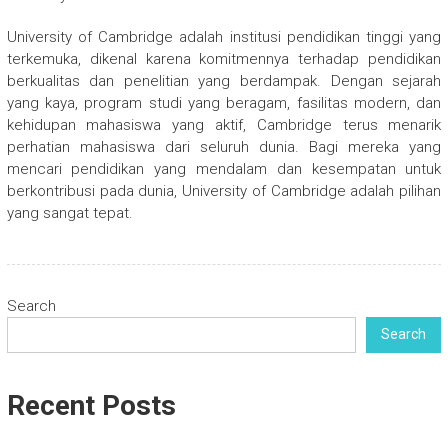
University of Cambridge adalah institusi pendidikan tinggi yang
terkemuka, dikenal karena komitmennya terhadap pendidikan
berkualitas dan penelitian yang berdampak. Dengan sejarah
yang kaya, program studi yang beragam, fasilitas modern, dan
kehidupan mahasiswa yang aktif, Cambridge terus menarik
perhatian mahasiswa dari seluruh dunia. Bagi mereka yang
mencari pendidikan yang mendalam dan kesempatan untuk
berkontribusi pada dunia, University of Cambridge adalah pilihan
yang sangat tepat.
Search
Search
Recent Posts