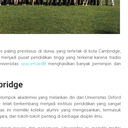
s paling prestisius di dunia, yang terletak di kota Cambridge,
 menjadi pusat pendidikan tinggi yang terkenal karena tradisi
Universitas
spaceman88
menghasilkan banyak pemimpin dan
bridge
lompok akademisi yang melarikan diri dari Universitas Oxford
ge telah berkembang menjadi institusi pendidikan yang sangat
itas ini memiliki koleksi alumni yang mengesankan, termasuk
 dan tokoh-tokoh penting di berbagai disiplin ilmu.