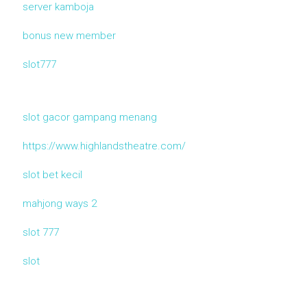
server kamboja
bonus new member
slot777
slot gacor gampang menang
https://www.highlandstheatre.com/
slot bet kecil
mahjong ways 2
slot 777
slot