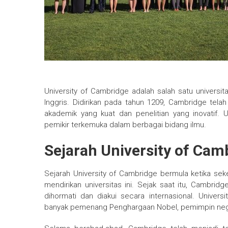
University of Cambridge adalah salah satu universita
Inggris. Didirikan pada tahun 1209, Cambridge telah
akademik yang kuat dan penelitian yang inovatif. 
pemikir terkemuka dalam berbagai bidang ilmu.
Sejarah University of Cam
Sejarah University of Cambridge bermula ketika seke
mendirikan universitas ini. Sejak saat itu, Cambrid
dihormati dan diakui secara internasional. Univers
banyak pemenang Penghargaan Nobel, pemimpin negara,