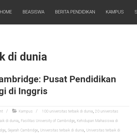
HOME
BEASISWA
BERITA PENDIDIKAN
KAMPUS
k di dunia
Cambridge: Pusat Pendidikan
i di Inggris
,
nt
Kampus
100 universitas terbaik di dunia
20 universitas
,
,
aik di dunia
Fasilitas University of Cambridge
Kehidupan Mahasiswa di
,
,
,
idge
Sejarah Cambridge
Universitas terbaik di dunia
Universitas terbaik di