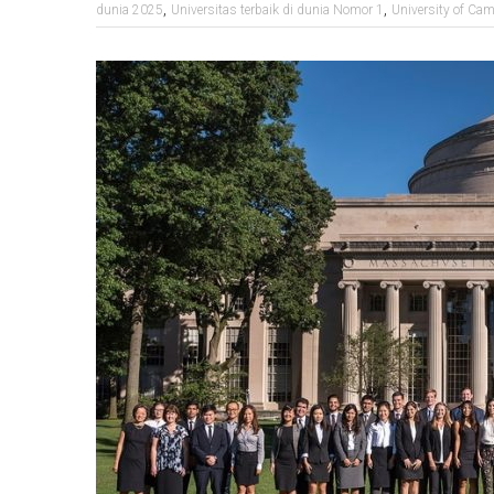
,
,
dunia 2025
Universitas terbaik di dunia Nomor 1
University of Ca