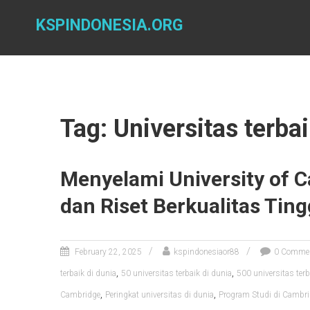
Skip
to
KSPINDONESIA.ORG
content
Tag: Universitas terbai
Menyelami University of 
dan Riset Berkualitas Tingg
February 22, 2025
kspindonesiaor88
0 Comme
,
,
terbaik di dunia
50 universitas terbaik di dunia
500 universitas terb
,
,
Cambridge
Peringkat universitas di dunia
Program Studi di Cambr