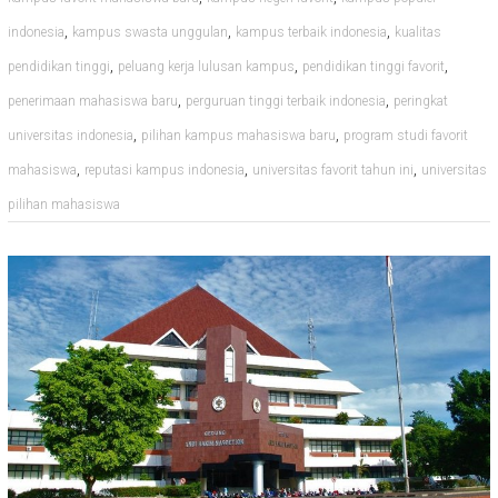
,
,
,
indonesia
kampus swasta unggulan
kampus terbaik indonesia
kualitas
,
,
,
pendidikan tinggi
peluang kerja lulusan kampus
pendidikan tinggi favorit
,
,
penerimaan mahasiswa baru
perguruan tinggi terbaik indonesia
peringkat
,
,
universitas indonesia
pilihan kampus mahasiswa baru
program studi favorit
,
,
,
mahasiswa
reputasi kampus indonesia
universitas favorit tahun ini
universitas
pilihan mahasiswa