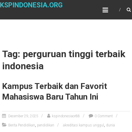
Skip
KSPINDONESIA.ORG
to
content
Tag: perguruan tinggi terbaik
indonesia
Kampus Terbaik dan Favorit
Mahasiswa Baru Tahun Ini
December 29, 2025
kspindonesiaor88
0 Comment
,
,
Berita Pendidikan
pendidikan
akreditasi kampus unggul
dunia