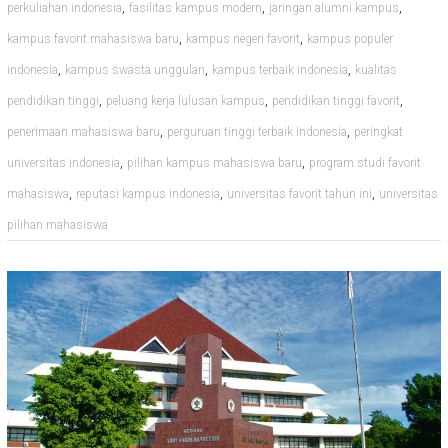
,
,
,
perkuliahan indonesia
fasilitas kampus modern
jaringan alumni kampus
,
,
kampus favorit mahasiswa baru
kampus negeri favorit
kampus populer
,
,
,
indonesia
kampus swasta unggulan
kampus terbaik indonesia
kualitas
,
,
,
pendidikan tinggi
peluang kerja lulusan kampus
pendidikan tinggi favorit
,
,
penerimaan mahasiswa baru
perguruan tinggi terbaik indonesia
peringkat
,
,
universitas indonesia
pilihan kampus mahasiswa baru
program studi favorit
,
,
,
mahasiswa
reputasi kampus indonesia
universitas favorit tahun ini
universitas
pilihan mahasiswa