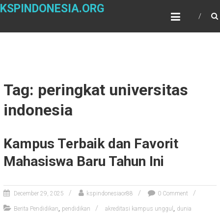
Skip
KSPINDONESIA.ORG
to
content
Tag: peringkat universitas
indonesia
Kampus Terbaik dan Favorit
Mahasiswa Baru Tahun Ini
December 29, 2025
kspindonesiaor88
0 Comment
,
,
Berita Pendidikan
pendidikan
akreditasi kampus unggul
dunia