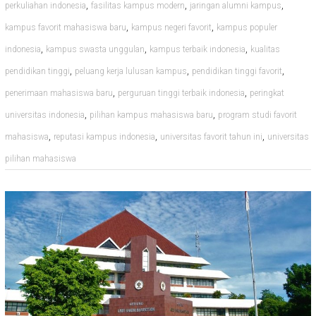
,
,
,
perkuliahan indonesia
fasilitas kampus modern
jaringan alumni kampus
,
,
kampus favorit mahasiswa baru
kampus negeri favorit
kampus populer
,
,
,
indonesia
kampus swasta unggulan
kampus terbaik indonesia
kualitas
,
,
,
pendidikan tinggi
peluang kerja lulusan kampus
pendidikan tinggi favorit
,
,
penerimaan mahasiswa baru
perguruan tinggi terbaik indonesia
peringkat
,
,
universitas indonesia
pilihan kampus mahasiswa baru
program studi favorit
,
,
,
mahasiswa
reputasi kampus indonesia
universitas favorit tahun ini
universitas
pilihan mahasiswa